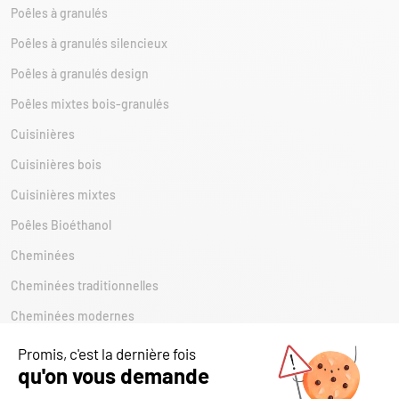
Poêles à granulés
Poêles à granulés silencieux
Poêles à granulés design
Poêles mixtes bois-granulés
Cuisinières
Cuisinières bois
Cuisinières mixtes
Poêles Bioéthanol
Cheminées
Cheminées traditionnelles
Cheminées modernes
Poêles à bois
Poêles à bois double face